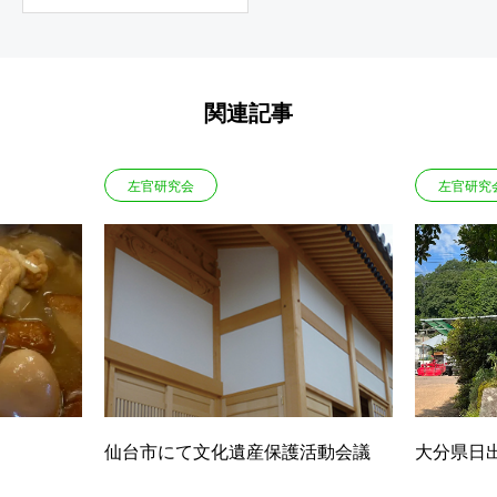
関連記事
左官研究会
左官研究
仙台市にて文化遺産保護活動会議
大分県日