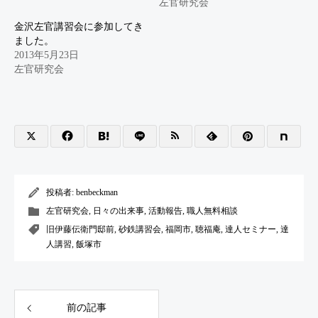
左官研究会
金沢左官講習会に参加してき
ました。
2013年5月23日
左官研究会
投稿者:
benbeckman
左官研究会
,
日々の出来事
,
活動報告
,
職人無料相談
旧伊藤伝衛門邸前
,
砂鉄講習会
,
福岡市
,
聴福庵
,
達人セミナー
,
達
人講習
,
飯塚市
前の記事