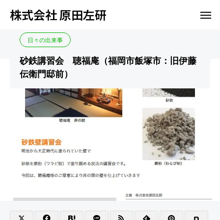
株式会社 原田左研
ブログ
左官研究会
砂鉄講習会 聴福庵（福岡市飯塚市：旧伊藤伝衛門邸前）
日々の出来事
砂鉄講習会 聴福庵（福岡市飯塚市：旧伊藤
伝衛門邸前）